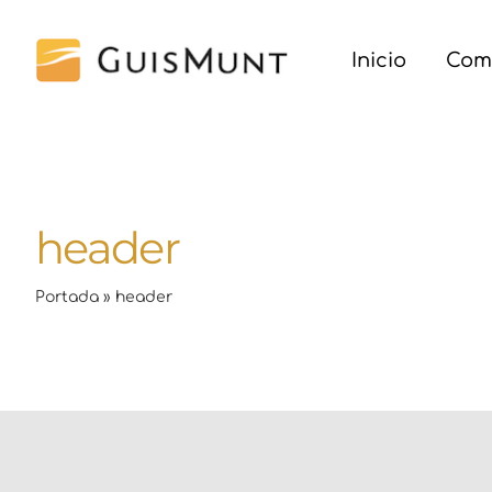
Saltar
al
Inicio
Com
contenido
header
Portada
»
header